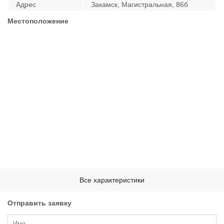
Адрес
Закамск, Магистральная, 86б
Местоположение
Характеристики
Все характеристики
Отделка
Чистовая
Окна
Двухкамерные стеклопакеты с
Отправить заявку
пластиковыми откосами и
подоконником