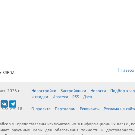
Наверх
м SREDA
», 2026 г.
Новостройки
Застройщики
Новости
Подбор ква
и скидки
Ипотека
RSS
Дзен
. 52а, оф. 18
О проекте
Партнерам
Реквизиты
Реклама на сайт
aficon.ru предоставлены исключительно в информационных целях., п
нимает разумные меры для обеспечения точности и достоверности