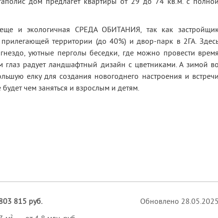
аполис дом предлагет квартиры от 29 до 74 кв.м. с полно
 еще и экологичная СРЕДА ОБИТАНИЯ, так как застройщи
прилегающей территории (до 40%) и двор-парк в 2ГА. Здес
-гнездо, уютные перголы беседки, где можно провести врем
ом глаз радует ландшафтный дизайн с цветниками. А зимой в
льшую елку для создания новогоднего настроения и встреч
 будет чем заняться и взрослым и детям.
803 815 руб.
Обновлено 28.05.202
2