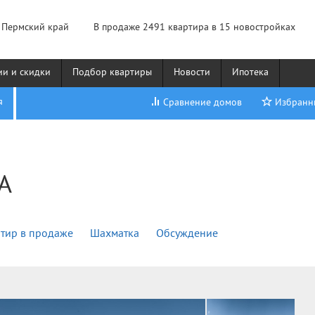
 Пермский край
В продаже
2491 квартира
в 15 новостройках
ии и скидки
Подбор квартиры
Новости
Ипотека
я
Сравнение домов
Избранн
A
тир в продаже
Шахматка
Обсуждение