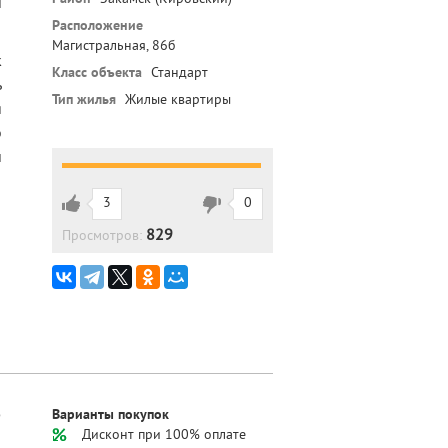
й
Расположение
Магистральная, 86б
к
Класс объекта
Стандарт
ь
Тип жилья
Жилые квартиры
я
о
и
3
0
829
Просмотров:
5
Варианты покупок
Дисконт при 100% оплате