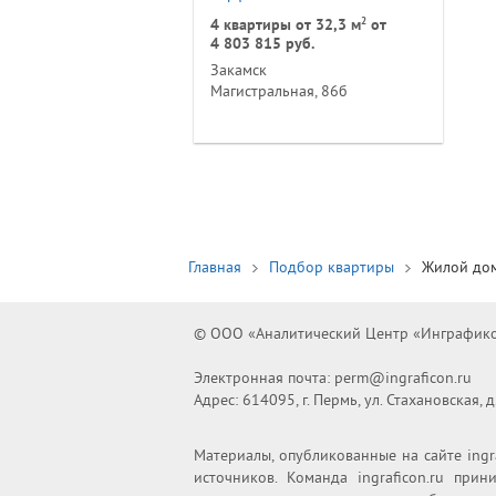
2
4 квартиры от 32,3 м
от
4 803 815 руб.
Закамск
Магистральная, 86б
Главная
Подбор квартиры
Жилой до
© OОO «Аналитический Центр «Инграфикон
Электронная почта: perm@ingraficon.ru
Адрес: 614095, г. Пермь, ул. Стахановская, д
Материалы, опубликованные на сайте ingr
источников. Команда ingraficon.ru при