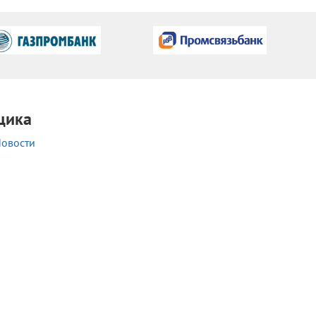
щика
овости