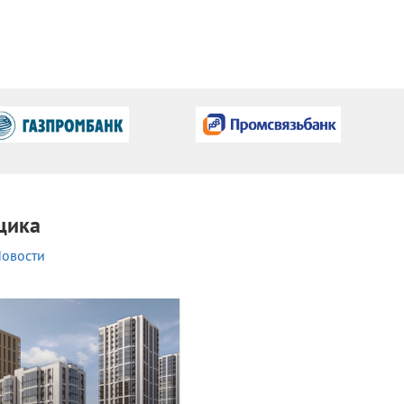
щика
овости