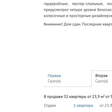
гардеробные, мастер-спальные, 
предусмотрел четыре уровня безопасн
колясочные и просторные дизайнерск
Внимание! Дом сдан. Последние квар
Первая
Вторая
Сдан(а)
Сдан(а)
2
В продаже 32 квартиры от 23,9 м
от 5
Студии
1 квартира
от 23,