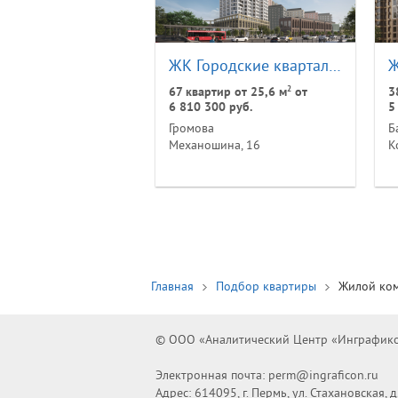
ЖК Городские кварталы Талан
Ж
2
67 квартир от 25,6 м
от
3
6 810 300 руб.
5
Громова
Б
Механошина, 16
К
Главная
Подбор квартиры
Жилой ко
© OОO «Аналитический Центр «Инграфикон
Электронная почта: perm@ingraficon.ru
Адрес: 614095, г. Пермь, ул. Стахановская, д