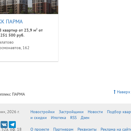
К ПАРМА
2
8 квартир от 23,9 м
от
 251 500 руб.
алатово
осмонавтов, 162
Наверх
мплекс ПАРМА
», 2026 г.
Новостройки
Застройщики
Новости
Подбор ква
и скидки
Ипотека
RSS
Дзен
. 52а, оф. 18
О проекте
Партнерам
Реквизиты
Реклама на сайт